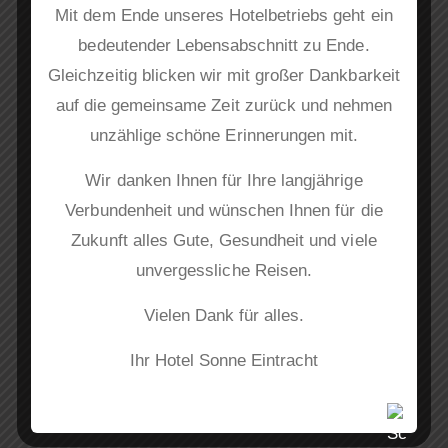
Mit dem Ende unseres Hotelbetriebs geht ein
bedeutender Lebensabschnitt zu Ende.
S
Gleichzeitig blicken wir mit großer Dankbarkeit
e
auf die gemeinsame Zeit zurück und nehmen
a
unzählige schöne Erinnerungen mit.
r
Wir danken Ihnen für Ihre langjährige
c
Kategorien
Verbundenheit und wünschen Ihnen für die
h
Zukunft alles Gute, Gesundheit und viele
f
Keine Kategorien
unvergessliche Reisen.
o
r
Vielen Dank für alles.
:
Ihr Hotel Sonne Eintracht