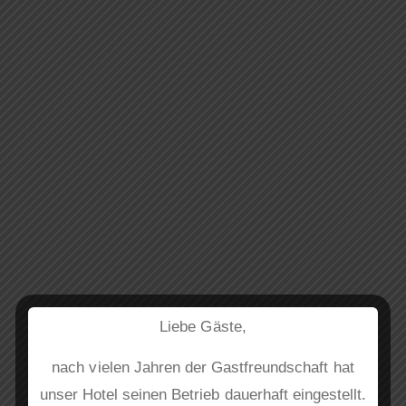
RUSTY’S
PANCAKE
Liebe Gäste,
nach vielen Jahren der Gastfreundschaft hat
unser Hotel seinen Betrieb dauerhaft eingestellt.